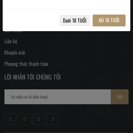
Email : ruouhamyxuan@gmail.com
HỖ TRỢ
ĐỦ 18 TUỔI
Dưới 18 TUỔI
Giới thiệu
Liên hệ
Khuyến mãi
Phương thức thanh toán
LỜI NHẮN TỚI CHÚNG TÔI
GỬI