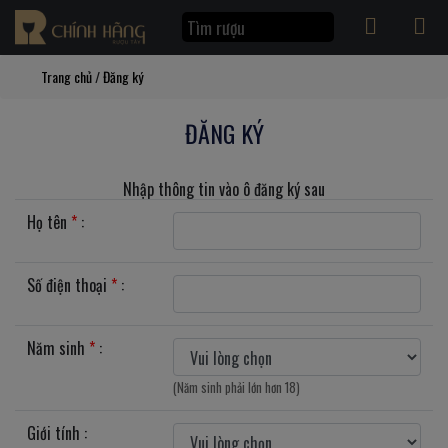
Trang chủ
/
Đăng ký
ĐĂNG KÝ
Nhập thông tin vào ô đăng ký sau
Họ tên
*
:
Số điện thoại
*
:
Năm sinh
*
:
(Năm sinh phải lớn hơn 18)
Giới tính :