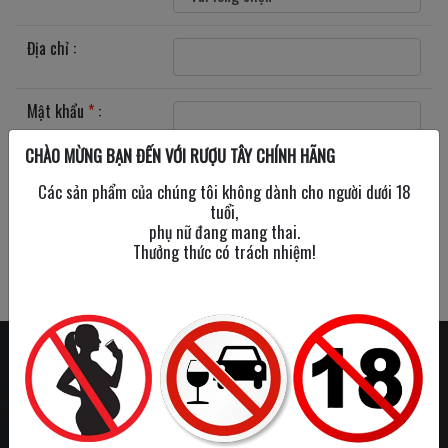
Địa chỉ :
Mật khẩu
*
:
CHÀO MỪNG BẠN ĐẾN VỚI RƯỢU TÂY CHÍNH HÃNG
Nhập lại Mật khẩu
*
Các sản phẩm của chúng tôi không dành cho người dưới 18
:
tuổi,
phụ nữ đang mang thai.
Các ô có dấu
*
Đăng ký
Thưởng thức có trách nhiệm!
không được để trống
LIÊN HỆ
Tư vấn : 0931.97.39.97