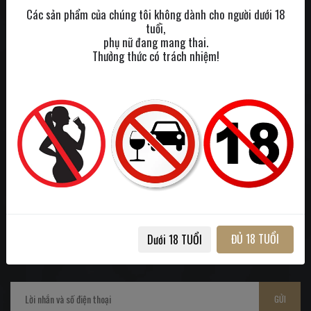
LIÊN HỆ
Các sản phẩm của chúng tôi không dành cho người dưới 18
tuổi,
phụ nữ đang mang thai.
Tư vấn : 0931.97.39.97
Thưởng thức có trách nhiệm!
Email : ruouhamyxuan@gmail.com
HỖ TRỢ
Giới thiệu
Liên hệ
Khuyến mãi
Phương thức thanh toán
ĐỦ 18 TUỔI
Dưới 18 TUỔI
LỜI NHẮN TỚI CHÚNG TÔI
GỬI